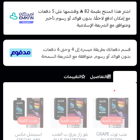
اشترِ هذا المنتج بقيمة 82
وقسّمها على 5 دفعات
مع إمكان ادفع لاحقًا، بدون فوائد أو رسوم تأخير
ومتوافق مع الشريعة الإسلامية
قسم دفعاتك بطريقة ميسرة إلى 4 وحتى 6 دفعات،
بدون فوائد أو رسوم. متوافقة مع الشريعة السمحة
الخيارات
التفاصيل
التقييمات
النكهات
*
نفدت الكمية
نفدت الكمية
نفدت الكمية
عنب توت GRAPE
بلو راز بيري ب العنب
اسبيشل مكس