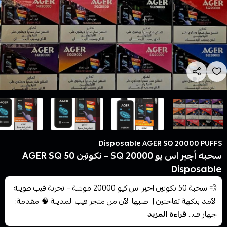
Disposable AGER SQ 20000 PUFFS
سحبه أچير اس يو SQ 20000 – نكوتين 50 AGER SQ
Disposable
💨 سحبة 50 نكوتين اجير اس كيو 20000 موشة – تجربة فيب طويلة
الأمد بنكهة تفاحتين | اطلبها الآن من متجر فيب المدينة 🧠 مقدمة:
جهاز ف...
قراءة المزيد