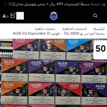
🎯 اكسب 
0
0
فيب المدينة
الرئيسية
السحبات الجاهزة
سحبات جاهزة
سحبه أچير اس يو SQ 20000 – نكوتين 50 AGER SQ Disposable