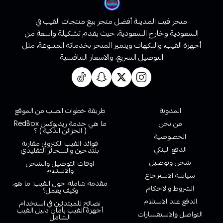
متجر فيب المدينة أفضل متجر بيع منتجات الفيب في
السعودية وخارج السعودية، حيث يقدم تشكيلة واسعة من
أجهزة الفيب، والنكهات ويتميز المتجر بخدماته المتنوعة، مثل
التوصيل السريع، والاسعار التنافسية
روابط تهمك
المدونة
طريقة خطوات الطلب من الموقع
من نحن
ما هي خدمة ريدبوكس RedBox
( الخزائن الذكية ) ؟
الخصوصية
فوائد الفيب الكتروني مقارنة
الدفع البنكي
بلتدخين والسجائر التقليدي
شحن وتوصيل
اوقات التوصيل والشحن
والاستلام
سياسة الاسترجاع
مقدمة شاملة حول الفيب: ما هو،
الشروط والاحكام
وكيف يعمل؟
الدفع عند الاستلام
نصائح للمبتدئين في استخدام
أجهزة الفيب بأمان دليل الفيب
التواصل والاستفسارات
الشامل