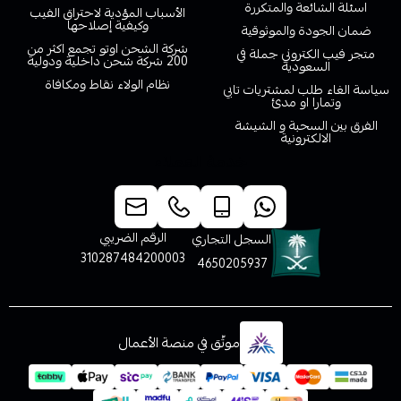
اسئلة الشائعة والمتكررة
الأسباب المؤدية لاحتراق الفيب
وكيفية إصلاحها
ضمان الجودة والموثوقية
شركة الشحن اوتو تجمع اكثر من
متجر فيب الكتروني جملة في
200 شركة شحن داخلية ودولية
السعودية
نظام الولاء نقاط ومكافاة
سياسة الغاء طلب لمشتريات تابي
وتمارا او مدئ
الفرق بين السحبة و الشيشة
الالكترونية
خدمة العملاء
الرقم الضريبي
السجل التجاري
310287484200003
4650205937
موثّق في منصة الأعمال